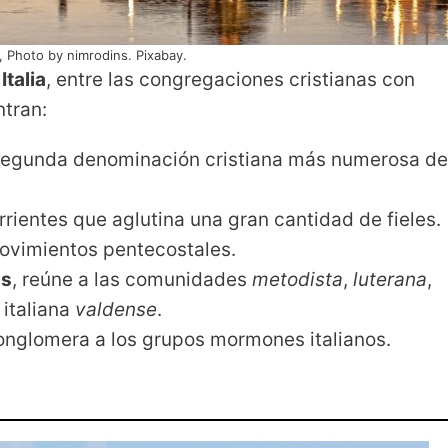
a, Photo by nimrodins. Pixabay.
Italia
, entre las congregaciones cristianas con
tran:
segunda denominación cristiana más numerosa de
orrientes que aglutina una gran cantidad de fieles.
movimientos pentecostales.
as
, reúne a las comunidades
metodista
,
luterana
,
 italiana
valdense
.
conglomera a los grupos mormones italianos.