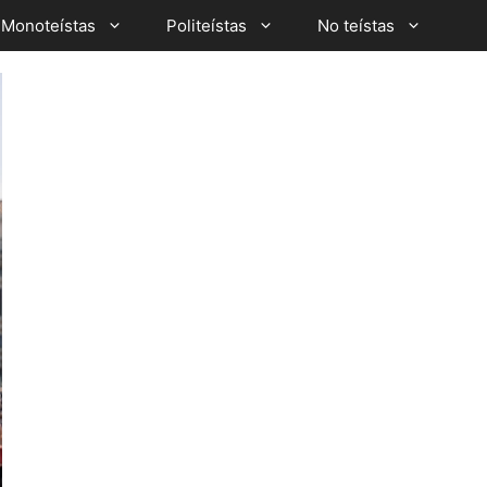
Monoteístas
Politeístas
No teístas