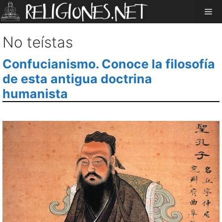
Saltar
Me
al
contenido
No teístas
Confucianismo. Conoce la filosofía
de esta antigua doctrina
humanista